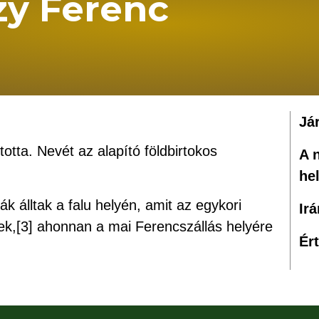
zy Ferenc
Já
otta. Nevét az alapító földbirtokos
A 
he
k álltak a falu helyén, amit az egykori
Ir
ek,[3] ahonnan a mai Ferencszállás helyére
Ér