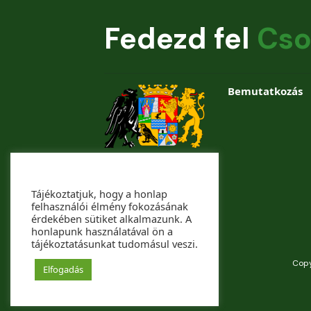
Fedezd fel
Cso
Bemutatkozás
Tájékoztatjuk, hogy a honlap
felhasználói élmény fokozásának
érdekében sütiket alkalmazunk. A
honlapunk használatával ön a
tájékoztatásunkat tudomásul veszi.
Copy
Elfogadás