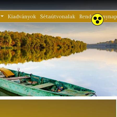
Kiadványok
Sétaútvonalak
Rendezvénynap