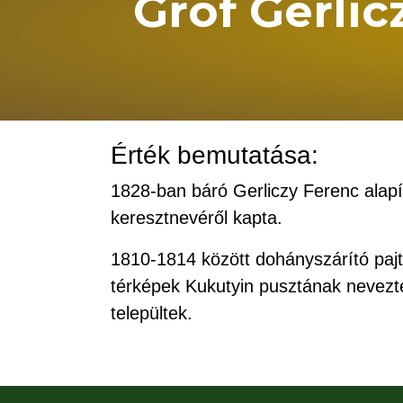
Gróf Gerlic
Érték bemutatása:
1828-ban báró Gerliczy Ferenc alapít
keresztnevéről kapta.
1810-1814 között dohányszárító pajtá
térképek Kukutyin pusztának nevezt
települtek.