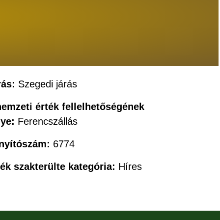
rás:
Szegedi járás
nemzeti érték fellelhetőségének
lye:
Ferencszállás
ányítószám:
6774
ték szakterülte kategória:
Híres