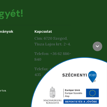
gyét!
dványok
Kapcsolat
Cím: 6720 Szeged,
Tisza Lajos krt. 2-4.
Telefon: +36 62 886-
840
Telefax: +36 62 425-
435
rtva.