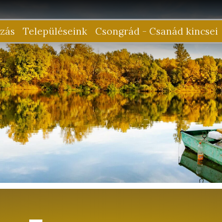
zás
Településeink
Csongrád - Csanád kincsei