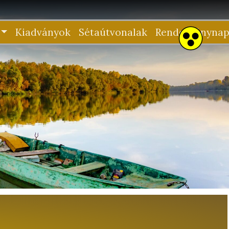
Kiadványok
Sétaútvonalak
Rendezvénynap