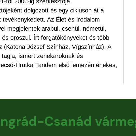
1-től 2006-ig szerkesztője.
őjeként dolgozott és egy cikluson át a
 tevékenykedett. Az Élet és Irodalom
ei megjelentek arabul, csehül, németül,
ül és oroszul. Írt forgatókönyveket és több
z (Katona József Színház, Vígszínház). A
 tagja, ismert zenekaroknak és
Grecsó-Hrutka Tandem első lemezén énekes,
ngrád-Csanád várme