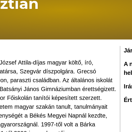
ztián
Já
ózsef Attila-díjas magyar költő, író,
A 
katársa, Szegvár díszpolgára. Grecsó
he
on, paraszti családban. Az általános iskolát
Ir
 Batsányi János Gimnáziumban érettségizett.
Főiskolán tanítói képesített szerzett.
Ér
etem magyar szakán tanult, tanulmányait
ékenységét a Békés Megyei Napnál kezdte,
agyarországnál. 1997-től volt a Bárka