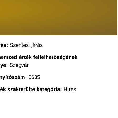
rás:
Szentesi járás
nemzeti érték fellelhetőségének
lye:
Szegvár
ányítószám:
6635
ték szakterülte kategória:
Híres