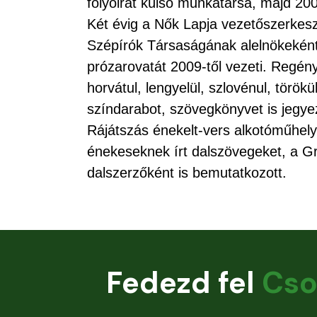
folyóirat külső munkatársa, majd 200
Két évig a Nők Lapja vezetőszerkeszt
Szépírók Társaságának alelnökeként
prózarovatát 2009-től vezeti. Regény
horvátul, lengyelül, szlovénul, török
színdarabot, szövegkönyvet is jegye
Rájátszás énekelt-vers alkotóműhely
énekeseknek írt dalszövegeket, a 
dalszerzőként is bemutatkozott.
Fedezd fel
Cso