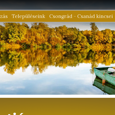
zás
Településeink
Csongrád - Csanád kincsei