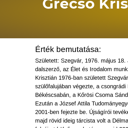
Grecsó Kris
Érték bemutatása:
Született: Szegvár, 1976. május 18. J
dalszerző, az Élet és Irodalom mun
Krisztián 1976-ban született Szegvár
szülőfalujában végezte, a csongrádi
Békéscsabán, a Kőrösi Csoma Sándor 
Ezután a József Attila Tudományegy
2001-ben fejezte be. Újságírói tev
majd rövid ideig tárcista volt a Délm