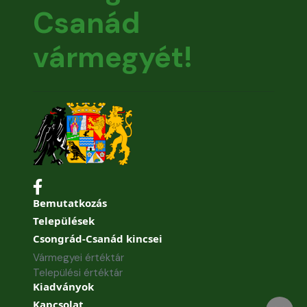
Csanád
vármegyét!
Bemutatkozás
Települések
Csongrád-Csanád kincsei
Vármegyei értéktár
Települési értéktár
Kiadványok
Kapcsolat