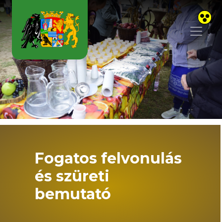
Skip to main content
Fogatos felvonulás
és szüreti
bemutató