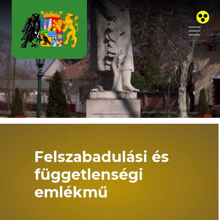
Skip to main content
Felszabadulási és
függetlenségi
emlékmű