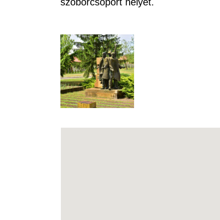
szoborcsoport helyét.