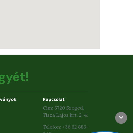
gyét!
dványok
Kapcsolat
Cím: 6720 Szeged,
Tisza Lajos krt. 2-4.
Telefon: +36 62 886-