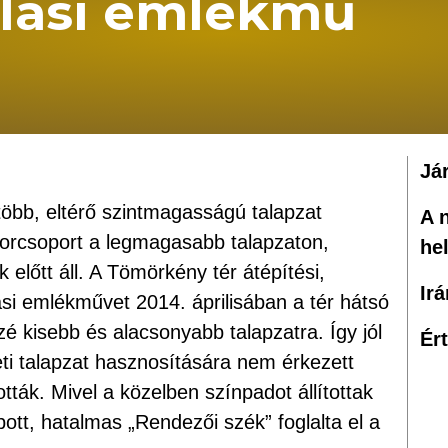
lási emlékmű
Já
öbb, eltérő szintmagasságú talapzat
A 
borcsoport a legmagasabb talapzaton,
he
előtt áll. A Tömörkény tér átépítési,
Ir
ási emlékművet 2014. áprilisában a tér hátsó
zé kisebb és alacsonyabb talapzatra. Így jól
Ér
ti talapzat hasznosítására nem érkezett
ották. Mivel a közelben színpadot állítottak
apott, hatalmas „Rendezői szék” foglalta el a