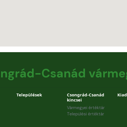
ngrád-Csanád várme
Települések
Csongrád-Csanád
Kia
kincsei
Vármegyei értéktár
Települési értéktár