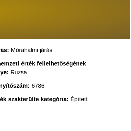
rás:
Mórahalmi járás
nemzeti érték fellelhetőségének
lye:
Ruzsa
ányítószám:
6786
ték szakterülte kategória:
Épített