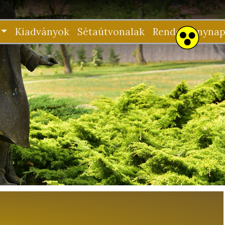
Kiadványok
Sétaútvonalak
Rendezvénynap