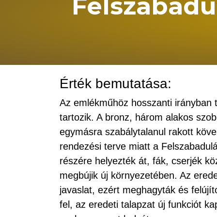
Felszabadu
Érték bemutatása:
Az emlékműhöz hosszanti irányban t
tartozik. A bronz, három alakos szo
egymásra szabálytalanul rakott kövek 
rendezési terve miatt a Felszabadul
részére helyezték át, fák, cserjék kö
megbújik új környezetében. Az erede
javaslat, ezért meghagyták és felújít
fel, az eredeti talapzat új funkciót k