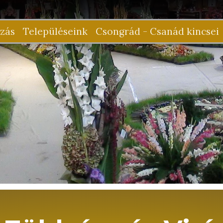
zás
Településeink
Csongrád - Csanád kincsei