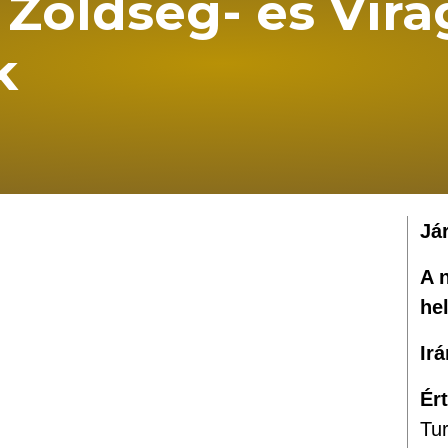
Zöldség- és Virág
k
Já
A 
he
Ir
Ér
Tur