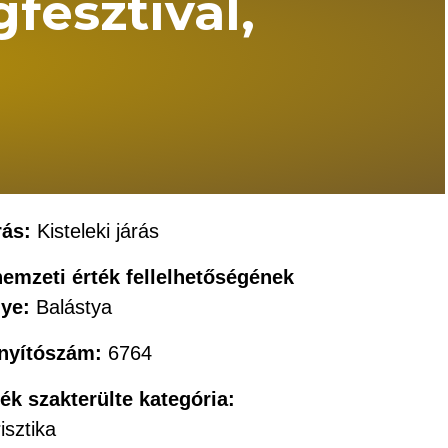
fesztivál,
rás:
Kisteleki járás
nemzeti érték fellelhetőségének
lye:
Balástya
ányítószám:
6764
ték szakterülte kategória:
isztika