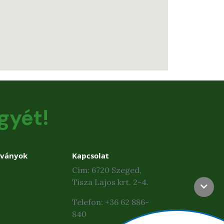
gyét!
dványok
Kapcsolat
Cím: 6720 Szeged,
Tisza Lajos krt. 2-4.
Telefon: +36 62 886-
840