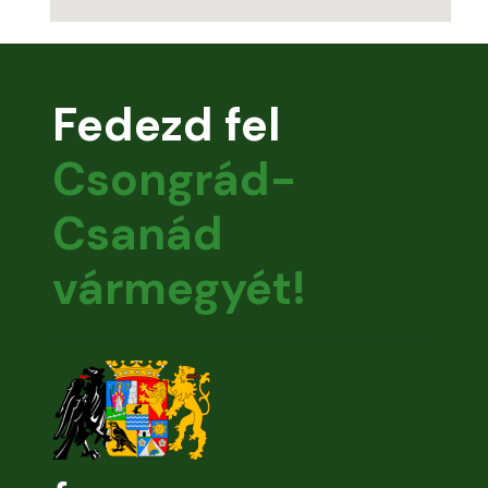
Fedezd fel
Csongrád-
Csanád
vármegyét!