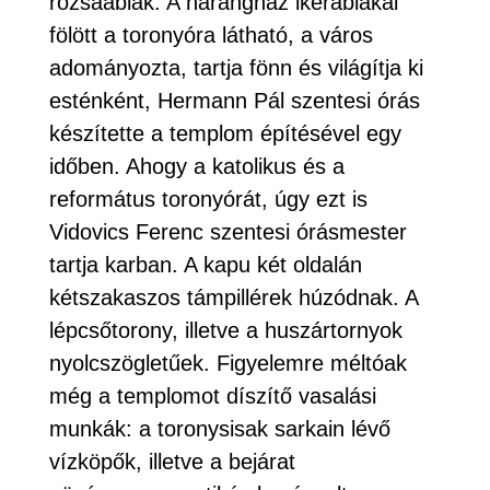
rózsaablak. A harangház ikerablakai
fölött a toronyóra látható, a város
adományozta, tartja fönn és világítja ki
esténként, Hermann Pál szentesi órás
készítette a templom építésével egy
időben. Ahogy a katolikus és a
református toronyórát, úgy ezt is
Vidovics Ferenc szentesi órásmester
tartja karban. A kapu két oldalán
kétszakaszos támpillérek húzódnak. A
lépcsőtorony, illetve a huszártornyok
nyolcszögletűek. Figyelemre méltóak
még a templomot díszítő vasalási
munkák: a toronysisak sarkain lévő
vízköpők, illetve a bejárat