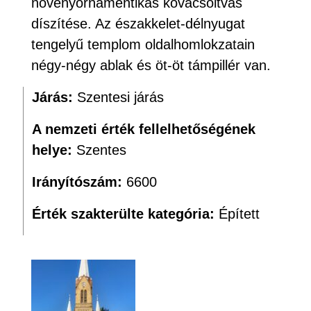
növényornamentikás kovácsoltvas
díszítése. Az északkelet-délnyugat
tengelyű templom oldalhomlokzatain
négy-négy ablak és öt-öt támpillér van.
Járás:
Szentesi járás
A nemzeti érték fellelhetőségének
helye:
Szentes
Irányítószám:
6600
Érték szakterülte kategória:
Épített