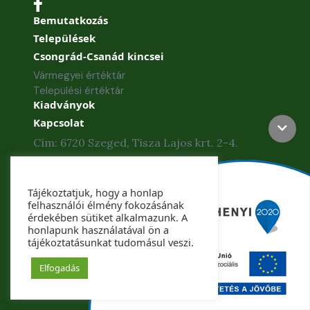
Bemutatkozás
Települések
Csongrád-Csanád kincsei
Vármegyei értéktár
Települési értéktár
Kiadványok
Kapcsolat
Cím: 6720 Szeged, Tisza Lajos krt. 2-4.
Telefon: +36 62 886-840
Tájékoztatjuk, hogy a honlap
Telefax: +36 62 425-435
felhasználói élmény fokozásának
érdekében sütiket alkalmazunk. A
honlapunk használatával ön a
tájékoztatásunkat tudomásul veszi.
Copyright © 2022. Csongrád-Csanád Vármegye
Önkormányzata. Minden jog fenntartva.
Elfogadás
Készítette: Csongrád-Csanád Megyei Önkormányzat