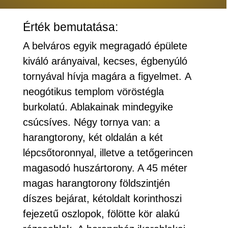
Érték bemutatása:
A belváros egyik megragadó épülete
kiváló arányaival, kecses, égbenyúló
tornyával hívja magára a figyelmet. A
neogótikus templom vöröstégla
burkolatú. Ablakainak mindegyike
csúcsíves. Négy tornya van: a
harangtorony, két oldalán a két
lépcsőtoronnyal, illetve a tetőgerincen
magasodó huszártorony. A 45 méter
magas harangtorony földszintjén
díszes bejárat, kétoldalt korinthoszi
fejezetű oszlopok, fölötte kör alakú