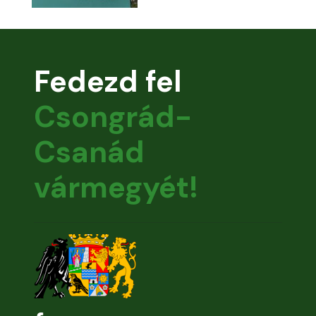
Fedezd fel
Csongrád-
Csanád
vármegyét!