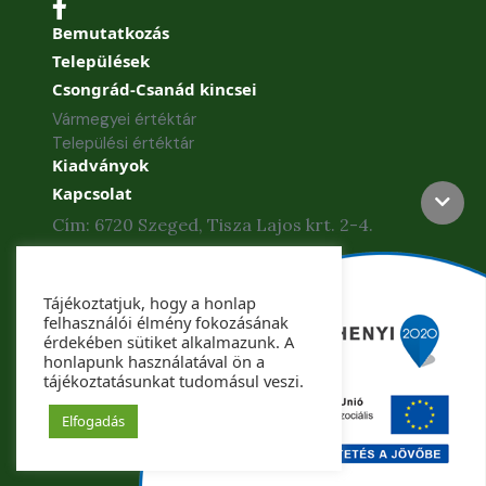
Bemutatkozás
Települések
Csongrád-Csanád kincsei
Vármegyei értéktár
Települési értéktár
Kiadványok
Kapcsolat
Cím: 6720 Szeged, Tisza Lajos krt. 2-4.
Telefon: +36 62 886-840
Tájékoztatjuk, hogy a honlap
Telefax: +36 62 425-435
felhasználói élmény fokozásának
érdekében sütiket alkalmazunk. A
honlapunk használatával ön a
tájékoztatásunkat tudomásul veszi.
Copyright © 2022. Csongrád-Csanád Vármegye
Önkormányzata. Minden jog fenntartva.
Elfogadás
Készítette: Csongrád-Csanád Megyei Önkormányzat