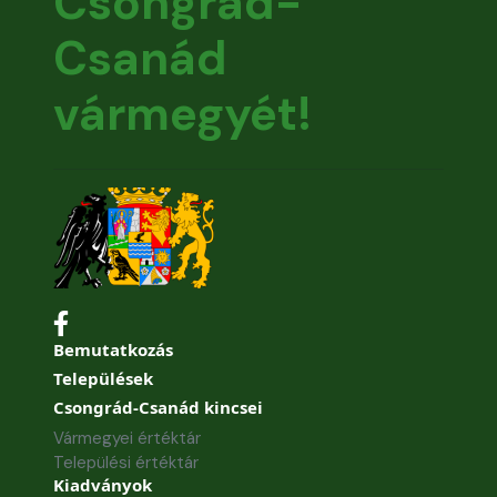
Csongrád-
Csanád
vármegyét!
Bemutatkozás
Települések
Csongrád-Csanád kincsei
Vármegyei értéktár
Települési értéktár
Kiadványok