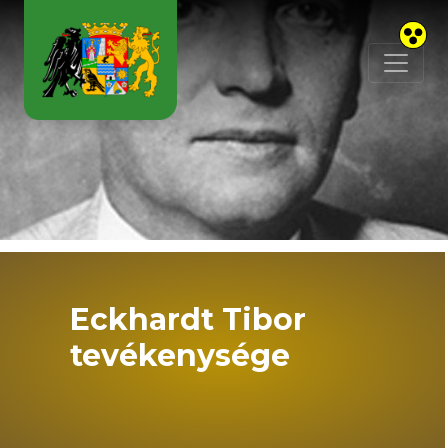
Skip to main content
Eckhardt Tibor
tevékenysége