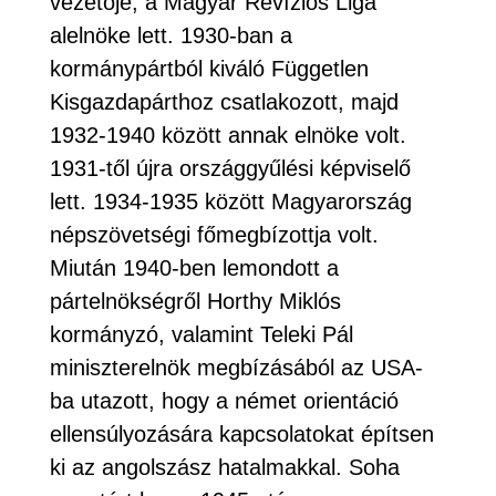
vezetője, a Magyar Revíziós Liga
alelnöke lett. 1930-ban a
kormánypártból kiváló Független
Kisgazdapárthoz csatlakozott, majd
1932-1940 között annak elnöke volt.
1931-től újra országgyűlési képviselő
lett. 1934-1935 között Magyarország
népszövetségi főmegbízottja volt.
Miután 1940-ben lemondott a
pártelnökségről Horthy Miklós
kormányzó, valamint Teleki Pál
miniszterelnök megbízásából az USA-
ba utazott, hogy a német orientáció
ellensúlyozására kapcsolatokat építsen
ki az angolszász hatalmakkal. Soha