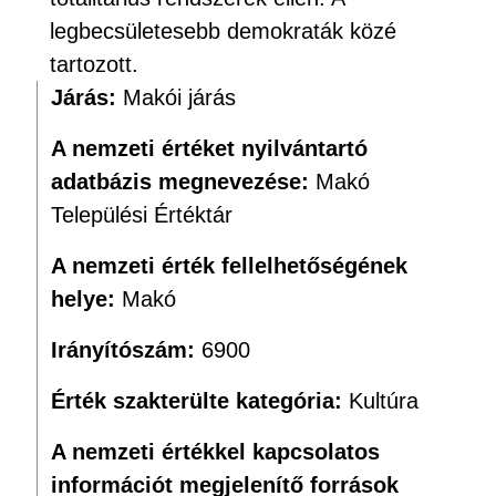
legbecsületesebb demokraták közé
tartozott.
Járás:
Makói járás
A nemzeti értéket nyilvántartó
adatbázis megnevezése:
Makó
Települési Értéktár
A nemzeti érték fellelhetőségének
helye:
Makó
Irányítószám:
6900
Érték szakterülte kategória:
Kultúra
A nemzeti értékkel kapcsolatos
információt megjelenítő források