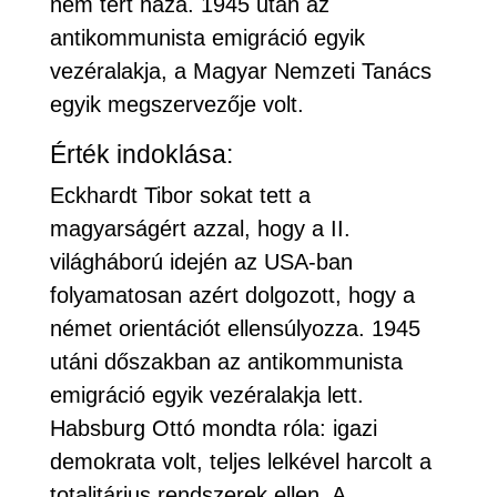
nem tért haza. 1945 után az
antikommunista emigráció egyik
vezéralakja, a Magyar Nemzeti Tanács
egyik megszervezője volt.
Érték indoklása:
Eckhardt Tibor sokat tett a
magyarságért azzal, hogy a II.
világháború idején az USA-ban
folyamatosan azért dolgozott, hogy a
német orientációt ellensúlyozza. 1945
utáni dőszakban az antikommunista
emigráció egyik vezéralakja lett.
Habsburg Ottó mondta róla: igazi
demokrata volt, teljes lelkével harcolt a
totalitárius rendszerek ellen. A