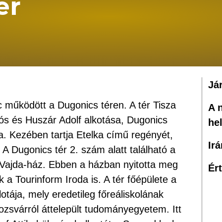
ér
Já
c működött a Dugonics téren. A tér Tisza
A 
iklós és Huszár Adolf alkotása, Dugonics
he
. Kezében tartja Etelka című regényét,
Ir
A Dugonics tér 2. szám alatt található a
 Vajda-ház. Ebben a házban nyitotta meg
Ér
k a Tourinform Iroda is. A tér főépülete a
otája, mely eredetileg főreáliskolának
lozsvárról áttelepült tudományegyetem. Itt