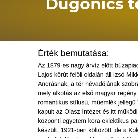
Dugonics t
Érték bemutatása:
Az 1879-es nagy árvíz előtt búzapia
Lajos körút felöli oldalán áll Izsó M
Andrásnak, a tér névadójának szobra
mely alkotás az első magyar regény. 
romantikus stílusú, műemlék jellegű
kapuit az Olasz Intézet és itt működi
központi egyetem kora eklektikus pal
készült. 1921-ben költözött ide a Ko