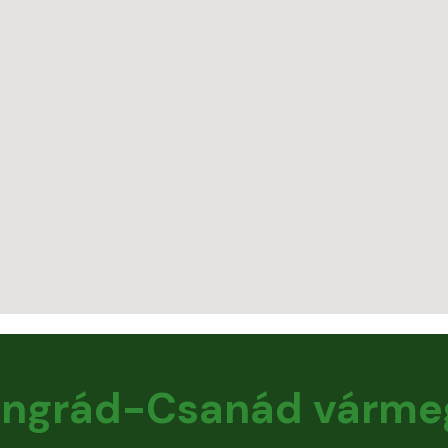
ngrád-Csanád várme