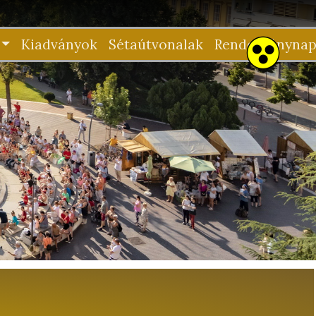
Kiadványok
Sétaútvonalak
Rendezvénynap