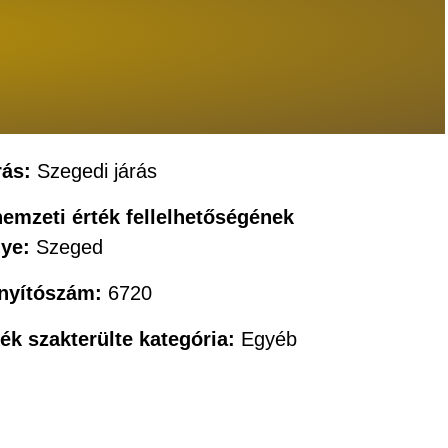
rás:
Szegedi járás
nemzeti érték fellelhetőségének
lye:
Szeged
ányítószám:
6720
ték szakterülte kategória:
Egyéb