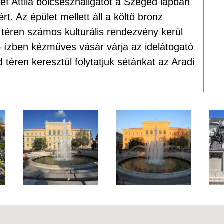
ef Attila bölcsészhallgatót a Szeged lapban
rt. Az épület mellett áll a költő bronz
 téren számos kulturális rendezvény kerül
 ízben kézműves vásár várja az idelátogató
 téren keresztül folytatjuk sétánkat az Aradi