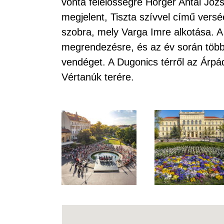
vonta felelősségre Horger Antal Józs
megjelent, Tiszta szívvel című verséé
szobra, mely Varga Imre alkotása. A
megrendezésre, és az év során több
vendéget. A Dugonics térről az Árpád
Vértanúk terére.