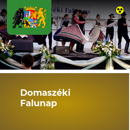
Skip to main content
Domaszéki
Falunap