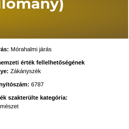
llomány)
rás:
Mórahalmi járás
nemzeti érték fellelhetőségének
lye:
Zákányszék
ányítószám:
6787
ték szakterülte kategória:
rmészet