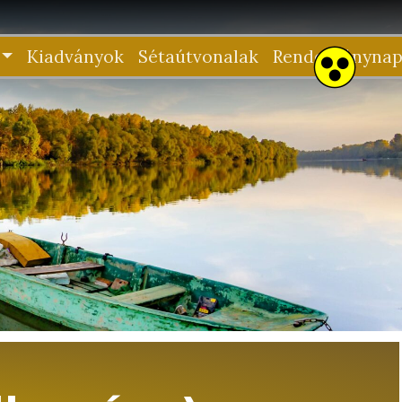
Kiadványok
Sétaútvonalak
Rendezvénynap