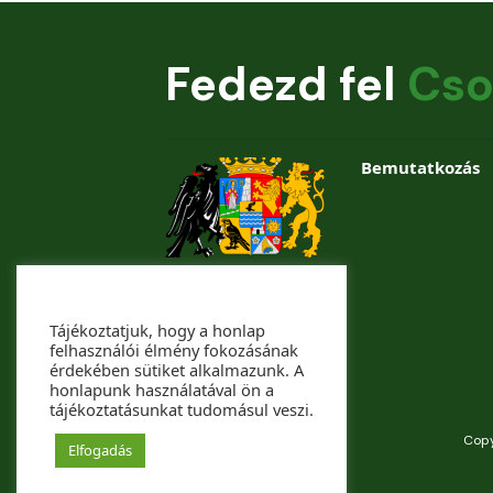
Fedezd fel
Cso
Bemutatkozás
Tájékoztatjuk, hogy a honlap
felhasználói élmény fokozásának
érdekében sütiket alkalmazunk. A
honlapunk használatával ön a
tájékoztatásunkat tudomásul veszi.
Copy
Elfogadás