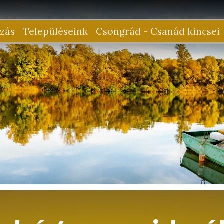
zás
Településeink
Csongrád - Csanád kincsei