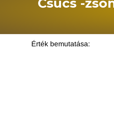
Csúcs -zso
Érték bemutatása: