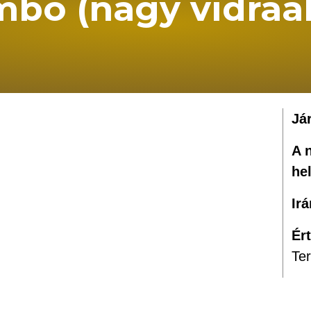
mbó (nagy vidraá
Já
A 
he
Ir
Ér
Te