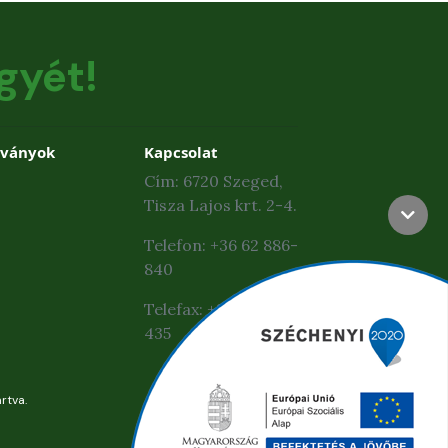
gyét!
dványok
Kapcsolat
Cím: 6720 Szeged,
Tisza Lajos krt. 2-4.
Telefon: +36 62 886-
840
Telefax: +36 62 425-
435
rtva.