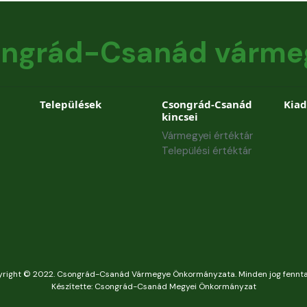
ngrád-Csanád várme
Települések
Csongrád-Csanád
Kia
kincsei
Vármegyei értéktár
Települési értéktár
right © 2022. Csongrád-Csanád Vármegye Önkormányzata. Minden jog fennta
Készítette: Csongrád-Csanád Megyei Önkormányzat