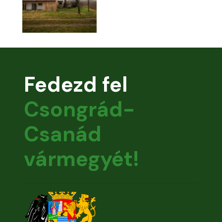
Fedezd fel
Csongrád-
Csanád
vármegyét!