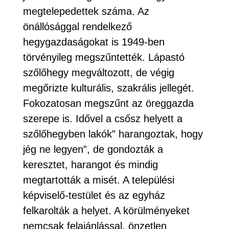
megtelepedettek száma. Az
önállósággal rendelkező
hegygazdaságokat is 1949-ben
törvényileg megszűntették. Lápastó
szőlőhegy megváltozott, de végig
megőrizte kulturális, szakrális jellegét.
Fokozatosan megszűnt az öreggazda
szerepe is. Idővel a csősz helyett a
szőlőhegyben lakók” harangoztak, hogy
jég ne legyen”, de gondozták a
keresztet, harangot és mindig
megtartották a misét. A települési
képviselő-testület és az egyház
felkarolták a helyet. A körülményeket
nemcsak felajánlással, önzetlen