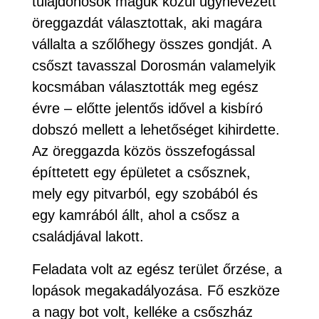
tulajdonosok maguk közül úgynevezett
öreggazdát választottak, aki magára
vállalta a szőlőhegy összes gondját. A
csőszt tavasszal Dorosmán valamelyik
kocsmában választották meg egész
évre – előtte jelentős idővel a kisbíró
dobszó mellett a lehetőséget kihirdette.
Az öreggazda közös összefogással
építtetett egy épületet a csősznek,
mely egy pitvarból, egy szobából és
egy kamrából állt, ahol a csősz a
családjával lakott.
Feladata volt az egész terület őrzése, a
lopások megakadályozása. Fő eszköze
a nagy bot volt, kelléke a csőszház