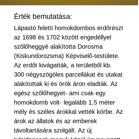
Érték bemutatása:
Lápastó feletti homokdombos erdőrészt
az 1698 és 1702 között engedéllyel
szőlőheggyé alakította Dorosma
(Kiskundorozsma) Képviselő-testülete.
Az erdőt kivágatták, a területből kb.
300 négyszögöles parcellákat és utakat
alakítottak ki és örök áron eladták. Az
egész szőlőhegyet- ami csak egy
homokdomb volt- legalább 1.5 méter
mély és széles árokkal vették körbe. Az
árok az állatok és az emberek
távoltartására szolgált. Az új