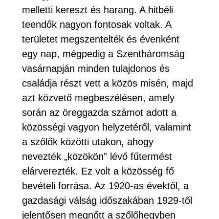
melletti kereszt és harang. A hitbéli
teendők nagyon fontosak voltak. A
területet megszentelték és évenként
egy nap, mégpedig a Szentháromság
vasárnapján minden tulajdonos és
családja részt vett a közös misén, majd
azt közvető megbeszélésen, amely
során az öreggazda számot adott a
közösségi vagyon helyzetéről, valamint
a szőlők közötti utakon, ahogy
nevezték „közökön” lévő fűtermést
elárverezték. Ez volt a közösség fő
bevételi forrása. Az 1920-as évektől, a
gazdasági válság időszakában 1929-től
jelentősen megnőtt a szőlőhegyben