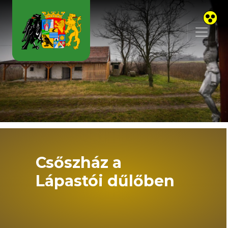
Skip to main content
Csőszház a
Lápastói dűlőben