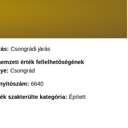
rás:
Csongrádi járás
nemzeti érték fellelhetőségének
lye:
Csongrád
ányítószám:
6640
ték szakterülte kategória:
Épített