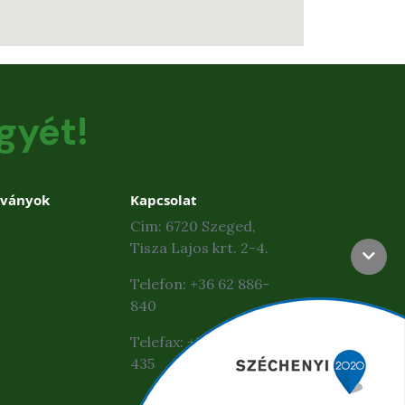
gyét!
dványok
Kapcsolat
Cím: 6720 Szeged,
Tisza Lajos krt. 2-4.
Telefon: +36 62 886-
840
Telefax: +36 62 425-
435