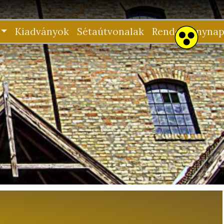
Kiadványok
Sétaútvonalak
Rendezvénynap