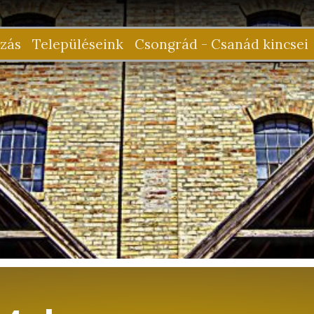
zás
Településeink
Csongrád - Csanád kincsei