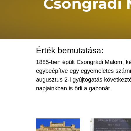
Csongrádi
Érték bemutatása:
1885-ben épült Csongrádi Malom, két 
egybeépítve egy egyemeletes szárnn
augusztus 2-i gyújtogatás következté
napjainkban is őrli a gabonát.