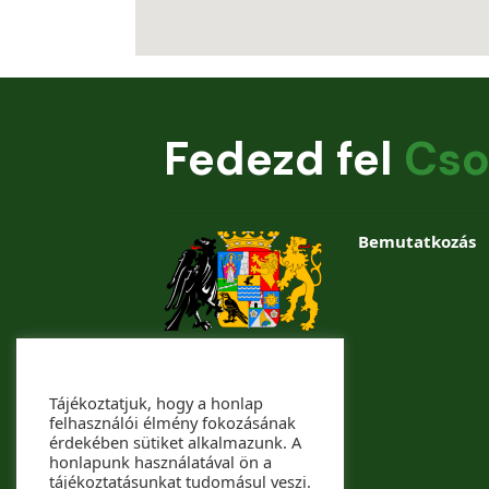
Fedezd fel
Cso
Bemutatkozás
Tájékoztatjuk, hogy a honlap
felhasználói élmény fokozásának
érdekében sütiket alkalmazunk. A
honlapunk használatával ön a
tájékoztatásunkat tudomásul veszi.