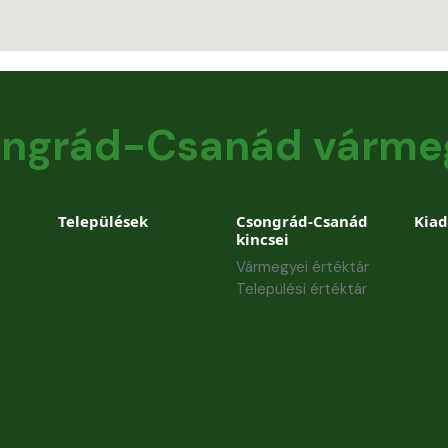
ngrád-Csanád várme
Települések
Csongrád-Csanád
Kia
kincsei
Vármegyei értéktár
Települési értéktár