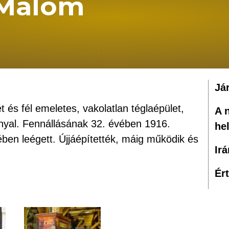
 Malom
Já
és fél emeletes, vakolatlan téglaépület,
A 
yal. Fennállásának 32. évében 1916.
he
ben leégett. Újjáépítették, máig működik és
Ir
Ér