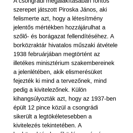
A csongrádi megalakításában fontos
szerepet játszott Piroska János, aki
felismerte azt, hogy a létesítmény
jelentős mértékben hozzájárulhat a
szőlő- és borágazat fellendítéséhez. A
borközraktár hivatalos műszaki átvétele
1938 februárjában megtörtént az
illetékes minisztérium szakembereinek
a jelenlétében, akik elismerésüket
fejezték ki mind a tervezőnek, mind
pedig a kivitelezőnek. Külön
kihangsúlyozták azt, hogy az 1937-ben
épült 12 pince közül a csongrádi
sikerült a legtökéletesebben a
kivitelezés tekintetében. A