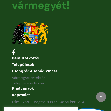
vármegyét!
Bemutatkozás
Települések
Csongrád-Csanád kincsei
Vármegyei értéktár
Települési értéktár
Kiadványok
Kapcsolat
Cím: 6720 Szeged, Tisza Lajos krt. 2-4.