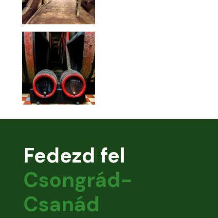
Fedezd fel
Csongrád-
Csanád