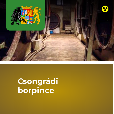
Skip to main content
Csongrádi
borpince