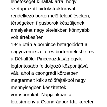
lehetőséget kínáltak arra, hogy
szétaprózott birtokstruktúrával
rendelkező bortermelő településeken,
térségeken típusborok készüljenek,
amelyeket nagy tételekben könnyebb
volt értékesíteni.
1945 után a borpince betagolódott a
nagyüzemi szőlő- és bortermelésbe, és
a Dél-alföldi Pincegazdaság egyik
legfontosabb feldolgozó központjává
vált, ahol a csongrádi körzetben
megtermelt kék szőlőfajtákból nagy
mennyiségben készítettek
vörösborokat. Napjainkban a
létesítmény a Csongrádbor Kft. keretei