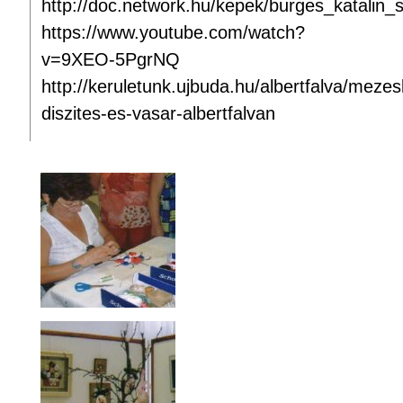
http://doc.network.hu/kepek/burges_katalin
https://www.youtube.com/watch?
v=9XEO-5PgrNQ
http://keruletunk.ujbuda.hu/albertfalva/mezes
diszites-es-vasar-albertfalvan