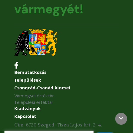
vármegyét!
Bemutatkozás
Települések
Csongrád-Csanád kincsei
Vármegyei értéktár
Települési értéktár
Kiadványok
Kapcsolat
Cím: 6720 Szeged, Tisza Lajos krt. 2-4.