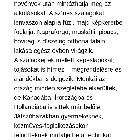
növények után mintázhatja meg az
alkotásokat. A színes szalagokat
lenvászon alapra fűzi, majd képkeretbe
foglalja. Napraforgó, muskátli, pipacs,
hóvirág is díszeleg otthona falain –
lakása egész évben virágzik.
A szalagképek mellett képeslapokat,
tojásokat is hímez – megrendelésre és
ajándékba is dolgozik. Munkái az
ország minden szegletébe elkerültek,
de Kanadába, Írországba és
Hollandiába is vittek már belőle.
Játszóházakban gyermekeknek,
kézműves-foglalkozásokon
felnőtteknek mutatja be a technikát,