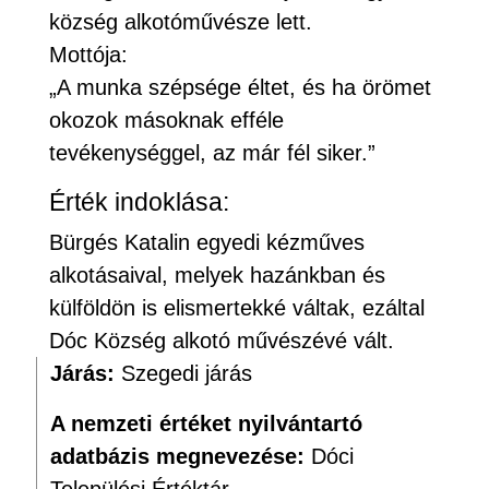
község alkotóművésze lett.
Mottója:
„A munka szépsége éltet, és ha örömet
okozok másoknak efféle
tevékenységgel, az már fél siker.”
Érték indoklása:
Bürgés Katalin egyedi kézműves
alkotásaival, melyek hazánkban és
külföldön is elismertekké váltak, ezáltal
Dóc Község alkotó művészévé vált.
Járás:
Szegedi járás
A nemzeti értéket nyilvántartó
adatbázis megnevezése:
Dóci