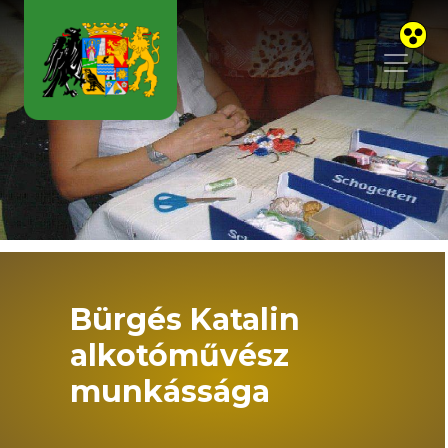
Skip to main content
Bürgés Katalin
alkotóművész
munkássága