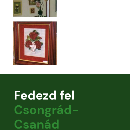
Fedezd fel
Csongrád-
Csanád