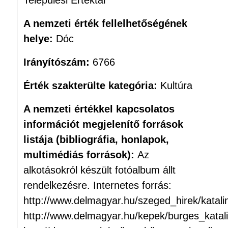
Települési Értéktár
A nemzeti érték fellelhetőségének
helye:
Dóc
Irányítószám:
6766
Érték szakterülte kategória:
Kultúra
A nemzeti értékkel kapcsolatos
információt megjelenítő források
listája (bibliográfia, honlapok,
multimédiás források):
Az
alkotásokról készült fotóalbum állt
rendelkezésre. Internetes forrás:
http://www.delmagyar.hu/szeged_hirek/katal
http://www.delmagyar.hu/kepek/burges_kata