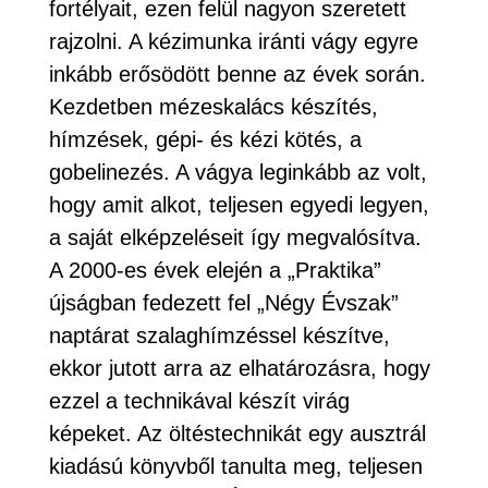
fortélyait, ezen felül nagyon szeretett
rajzolni. A kézimunka iránti vágy egyre
inkább erősödött benne az évek során.
Kezdetben mézeskalács készítés,
hímzések, gépi- és kézi kötés, a
gobelinezés. A vágya leginkább az volt,
hogy amit alkot, teljesen egyedi legyen,
a saját elképzeléseit így megvalósítva.
A 2000-es évek elején a „Praktika”
újságban fedezett fel „Négy Évszak”
naptárat szalaghímzéssel készítve,
ekkor jutott arra az elhatározásra, hogy
ezzel a technikával készít virág
képeket. Az öltéstechnikát egy ausztrál
kiadású könyvből tanulta meg, teljesen