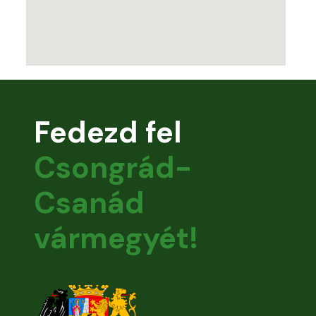
Fedezd fel
Csongrád-
Csanád
vármegyét!