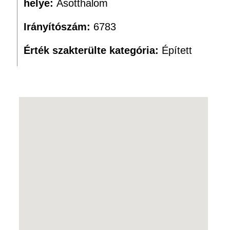
helye:
Ásotthalom
Irányítószám:
6783
Érték szakterülte kategória:
Épített