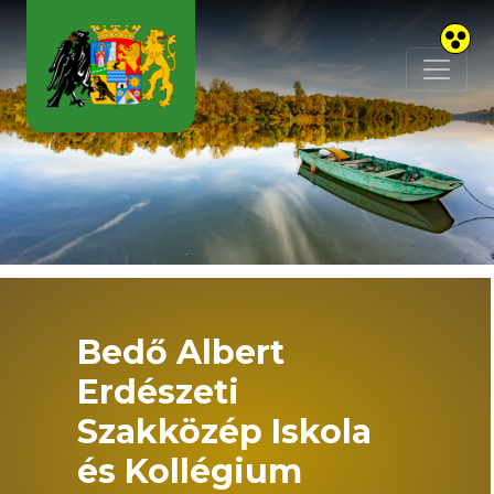
Skip to main content
Bedő Albert
Erdészeti
Szakközép Iskola
és Kollégium