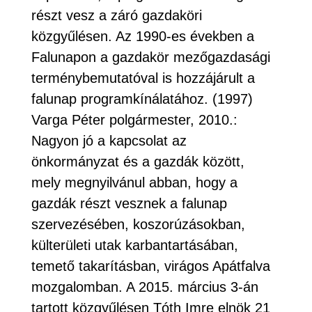
részt vesz a záró gazdaköri
közgyűlésen. Az 1990-es években a
Falunapon a gazdakör mezőgazdasági
terménybemutatóval is hozzájárult a
falunap programkínálatához. (1997)
Varga Péter polgármester, 2010.:
Nagyon jó a kapcsolat az
önkormányzat és a gazdák között,
mely megnyilvánul abban, hogy a
gazdák részt vesznek a falunap
szervezésében, koszorúzásokban,
külterületi utak karbantartásában,
temető takarításban, virágos Apátfalva
mozgalomban. A 2015. március 3-án
tartott közgyűlésen Tóth Imre elnök 21