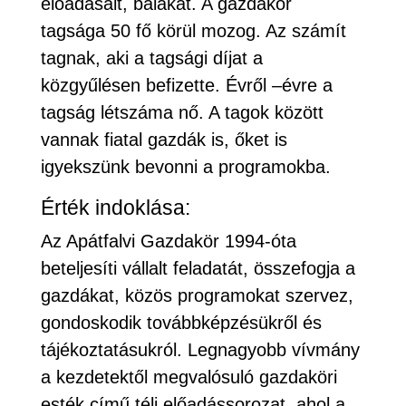
előadásait, bálakat. A gazdakör
tagsága 50 fő körül mozog. Az számít
tagnak, aki a tagsági díjat a
közgyűlésen befizette. Évről –évre a
tagság létszáma nő. A tagok között
vannak fiatal gazdák is, őket is
igyekszünk bevonni a programokba.
Érték indoklása:
Az Apátfalvi Gazdakör 1994-óta
beteljesíti vállalt feladatát, összefogja a
gazdákat, közös programokat szervez,
gondoskodik továbbképzésükről és
tájékoztatásukról. Legnagyobb vívmány
a kezdetektől megvalósuló gazdaköri
esték című téli előadássorozat, ahol a