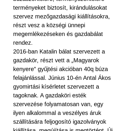
terményeket biztosít, kirándulásokat
szervez mezőgazdasági kiállításokra,
részt vesz a községi ünnepi
megemlékezéseken és gazdabálat
rendez.
2016-ban Katalin bálat szervezett a
gazdakör, részt vett a „Magyarok
kenyere” gyűjtési akcióban 40q búza
felajánlással. Június 10-én Antal Ákos
gyomirtási kísérletet szervezett a
tagoknak. A gazdaköri esték
szervezése folyamatosan van, egy
ilyen alkalommal a veszélyes áruk
szállítására feljogosító igazolványok
kiállítása, megújítása is megtörtént. Új