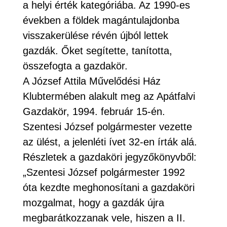
a helyi érték kategóriába. Az 1990-es
években a földek magántulajdonba
visszakerülése révén újból lettek
gazdák. Őket segítette, tanította,
összefogta a gazdakör.
A József Attila Művelődési Ház
Klubtermében alakult meg az Apátfalvi
Gazdakör, 1994. február 15-én.
Szentesi József polgármester vezette
az ülést, a jelenléti ívet 32-en írták alá.
Részletek a gazdaköri jegyzőkönyvből:
„Szentesi József polgármester 1992
óta kezdte meghonosítani a gazdaköri
mozgalmat, hogy a gazdák újra
megbarátkozzanak vele, hiszen a II.