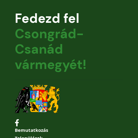
Fedezd fel
Csongrád-
Csanád
vármegyét!
Bemutatkozás