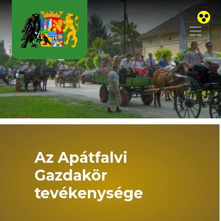
Skip to main content
Az Apátfalvi
Gazdakör
tevékenysége