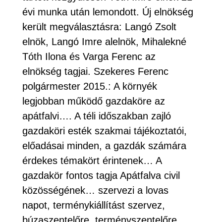
évi munka után lemondott. Új elnökség
került megválasztásra: Langó Zsolt
elnök, Langó Imre alelnök, Mihalekné
Tóth Ilona és Varga Ferenc az
elnökség tagjai. Szekeres Ferenc
polgármester 2015.: A környék
legjobban működő gazdaköre az
apátfalvi…. A téli időszakban zajló
gazdaköri esték szakmai tájékoztatói,
előadásai minden, a gazdák számára
érdekes témakört érintenek… A
gazdakör fontos tagja Apátfalva civil
közösségének… szervezi a lovas
napot, terménykiállítást szervez,
búzaszentelőre, terményszentelőre