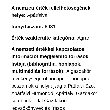
A nemzeti érték fellelhetőségének
helye:
Apátfalva
Irányítószám:
6931
Érték szakterülte kategória:
Agrár
A nemzeti értékkel kapcsolatos
információt megjelenítő források
listája (bibliográfia, honlapok,
multimédiás források):
A gazdakör
tevékenységéről hónapról –hónapra
beszámolt a helyi újság a Pátfalvi Szó,
Apátfalvi Hírmondó. Apátfalvi Gazdakör
facebook oldal Gazdaköri
jegyzőkönyvek és írásos