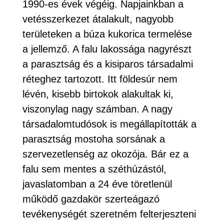
1990-es évek végéig. Napjainkban a
vetésszerkezet átalakult, nagyobb
területeken a búza kukorica termelése
a jellemző. A falu lakossága nagyrészt
a parasztság és a kisiparos társadalmi
réteghez tartozott. Itt földesúr nem
lévén, kisebb birtokok alakultak ki,
viszonylag nagy számban. A nagy
társadalomtudósok is megállapították a
parasztság mostoha sorsának a
szervezetlenség az okozója. Bár ez a
falu sem mentes a széthúzástól,
javaslatomban a 24 éve töretlenül
működő gazdakör szerteágazó
tevékenységét szeretném felterjeszteni