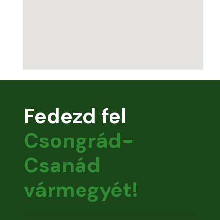
Fedezd fel
Csongrád-
Csanád
vármegyét!