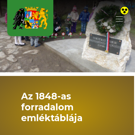
Skip to main content
Az 1848-as
forradalom
emléktáblája