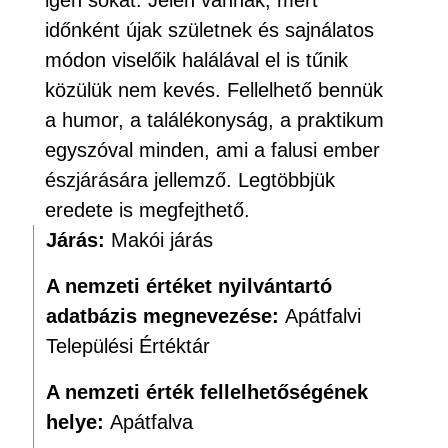
igen sokat. Jelen vannak, mert
időnként újak születnek és sajnálatos
módon viselőik halálával el is tűnik
közülük nem kevés. Fellelhető bennük
a humor, a találékonyság, a praktikum
egyszóval minden, ami a falusi ember
észjárására jellemző. Legtöbbjük
eredete is megfejthető.
Járás:
Makói járás
A nemzeti értéket nyilvántartó
adatbázis megnevezése:
Apátfalvi
Települési Értéktár
A nemzeti érték fellelhetőségének
helye:
Apátfalva