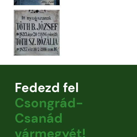
Fedezd fel
Csongrád-
Csanád
vármegyét!