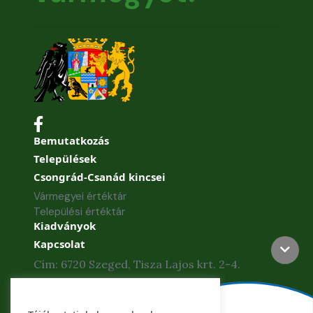
Bemutatkozás
Települések
Csongrád-Csanád kincsei
Vármegyei értéktár
Települési értéktár
Kiadványok
Kapcsolat
Cím: 6720 Szeged, Tisza Lajos krt. 2-4.
Telefon: +36 62 886-840