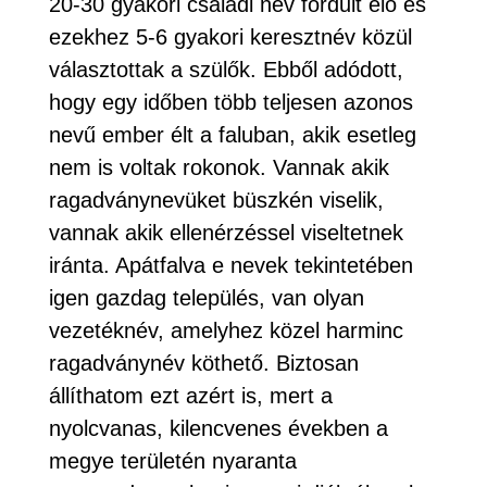
20-30 gyakori családi név fordult elő és
ezekhez 5-6 gyakori keresztnév közül
választottak a szülők. Ebből adódott,
hogy egy időben több teljesen azonos
nevű ember élt a faluban, akik esetleg
nem is voltak rokonok. Vannak akik
ragadványnevüket büszkén viselik,
vannak akik ellenérzéssel viseltetnek
iránta. Apátfalva e nevek tekintetében
igen gazdag település, van olyan
vezetéknév, amelyhez közel harminc
ragadványnév köthető. Biztosan
állíthatom ezt azért is, mert a
nyolcvanas, kilencvenes években a
megye területén nyaranta