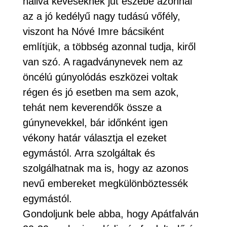
hallva keveseknek jut eszébe azonnal
az a jó kedélyű nagy tudású vőfély,
viszont ha Nóvé Imre bácsiként
említjük, a többség azonnal tudja, kiről
van szó. A ragadványnevek nem az
öncélú gúnyolódás eszközei voltak
régen és jó esetben ma sem azok,
tehát nem keverendők össze a
gúnynevekkel, bár időnként igen
vékony határ választja el ezeket
egymástól. Arra szolgáltak és
szolgálhatnak ma is, hogy az azonos
nevű embereket megkülönböztessék
egymástól.
Gondoljunk bele abba, hogy Apátfalván