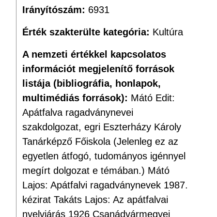
Irányítószám:
6931
Érték szakterülte kategória:
Kultúra
A nemzeti értékkel kapcsolatos
információt megjelenítő források
listája (bibliográfia, honlapok,
multimédiás források):
Mátó Edit:
Apátfalva ragadványnevei
szakdolgozat, egri Eszterházy Károly
Tanárképző Főiskola (Jelenleg ez az
egyetlen átfogó, tudományos igénnyel
megírt dolgozat e témában.) Mátó
Lajos: Apátfalvi ragadványnevek 1987.
kézirat Takáts Lajos: Az apátfalvai
nyelvjárás 1926 Csanádvármegyei