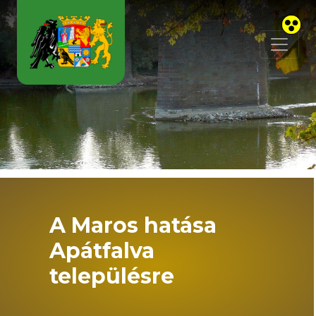
Skip to main content
A Maros hatása
Apátfalva
településre