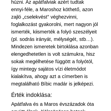
húzni. Az apátfalviak azért tudtak
ennyi-féle, a Maroshoz köthető, azon
zajló „cselekvést” véghezvinni,
foglalkozást gyakorolni, mert nagyon jól
ismerték, kiismerték a folyó szeszélyeit
(pl. sodrás irányát, mélységét, stb…).
Mindezen ismeretek birtoklása azonban
elengedhetetlen is volt számukra, hisz
sokak megélhetése függött a folyótól,
így mintegy sajátos vízi életmódot
kialakítva, ahogy azt a címerben is
megtalálható Bíbic madár is jelképezi.
Érték indoklása:
Apátfalva és a Maros évszázadok óta