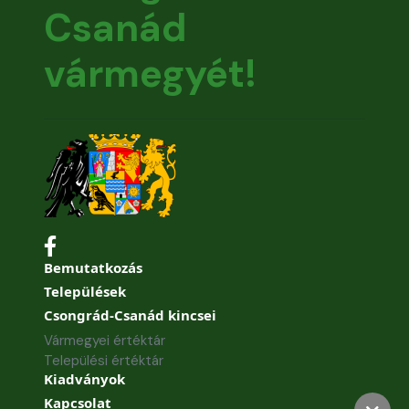
Csanád
vármegyét!
Bemutatkozás
Települések
Csongrád-Csanád kincsei
Vármegyei értéktár
Települési értéktár
Kiadványok
Kapcsolat