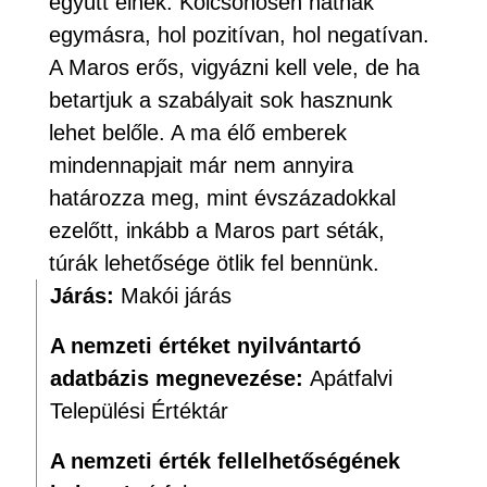
együtt élnek. Kölcsönösen hatnak
egymásra, hol pozitívan, hol negatívan.
A Maros erős, vigyázni kell vele, de ha
betartjuk a szabályait sok hasznunk
lehet belőle. A ma élő emberek
mindennapjait már nem annyira
határozza meg, mint évszázadokkal
ezelőtt, inkább a Maros part séták,
túrák lehetősége ötlik fel bennünk.
Járás:
Makói járás
A nemzeti értéket nyilvántartó
adatbázis megnevezése:
Apátfalvi
Települési Értéktár
A nemzeti érték fellelhetőségének