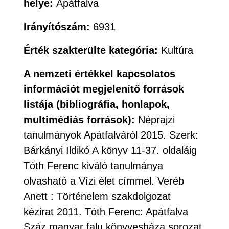
helye:
Apátfalva
Irányítószám:
6931
Érték szakterülte kategória:
Kultúra
A nemzeti értékkel kapcsolatos
információt megjelenítő források
listája (bibliográfia, honlapok,
multimédiás források):
Néprajzi
tanulmányok Apátfalváról 2015. Szerk:
Bárkányi Ildikó A könyv 11-37. oldaláig
Tóth Ferenc kiváló tanulmánya
olvasható a Vízi élet címmel. Veréb
Anett : Történelem szakdolgozat
kézirat 2011. Tóth Ferenc: Apátfalva
Száz magyar falu könyvesháza sorozat