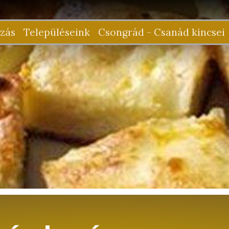
zás
Településeink
Csongrád - Csanád kincsei