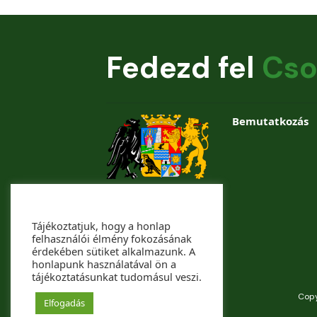
Fedezd fel
Cso
Bemutatkozás
Tájékoztatjuk, hogy a honlap
felhasználói élmény fokozásának
érdekében sütiket alkalmazunk. A
honlapunk használatával ön a
tájékoztatásunkat tudomásul veszi.
Copy
Elfogadás