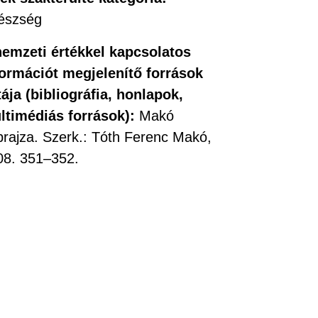
észség
nemzeti értékkel kapcsolatos
formációt megjelenítő források
tája (bibliográfia, honlapok,
ltimédiás források):
Makó
rajza. Szerk.: Tóth Ferenc Makó,
08. 351–352.