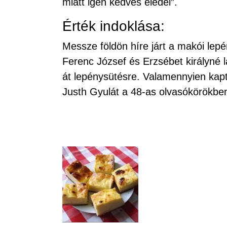
miatt igen kedves eledel”.
Érték indoklása:
Messze földön híre járt a makói le
Ferenc József és Erzsébet királyné 
át lepénysütésre. Valamennyien kap
Justh Gyulát a 48-as olvasókörökben