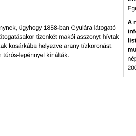
Eg
A 
pénynek, úgyhogy 1858-ban Gyulára látogató
in
látogatásakor tizenkét makói asszonyt hívtak
lis
tak kosárkába helyezve arany tízkoronást.
mu
 túrós-lepénnyel kínálták.
nép
20