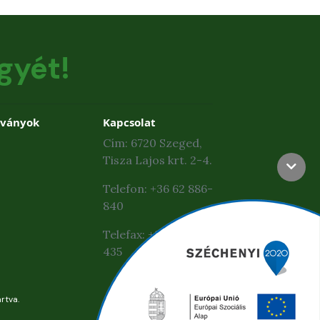
gyét!
dványok
Kapcsolat
Cím: 6720 Szeged,
Tisza Lajos krt. 2-4.
Telefon: +36 62 886-
840
Telefax: +36 62 425-
435
rtva.