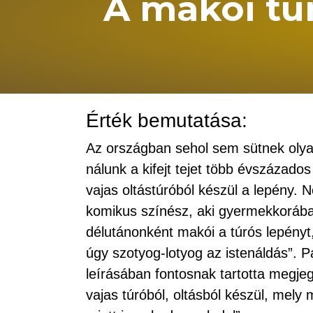
A makói tú
Érték bemutatása:
Az országban sehol sem sütnek olya
nálunk a kifejt tejet több évszázados 
vajas oltástúróból készül a lepény. 
komikus színész, aki gyermekkorába
délutánonként makói a túrós lepényt,
úgy szotyog-lotyog az istenáldás”. 
leírásában fontosnak tartotta megjeg
vajas túróból, oltásból készül, mel