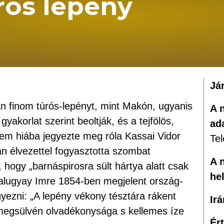
rós lepény
Já
n finom túrós-lepényt, mint Makón, ugyanis
A 
gyakorlat szerint beoltják, és a tejfölös,
ad
Nem hiába jegyezte meg róla Kassai Vidor
Tel
n élvezettel fogyasztotta szombat
A 
 hogy „barnáspirosra sült hártya alatt csak
he
Palugyay Imre 1854-ben megjelent ország-
yezni: „A lepény vékony tésztára rákent
Ir
y megsülvén olvadékonysága s kellemes íze
Ér