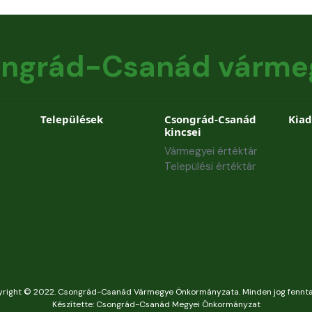
ngrád-Csanád várme
Települések
Csongrád-Csanád
Kia
kincsei
Vármegyei értéktár
Települési értéktár
right © 2022. Csongrád-Csanád Vármegye Önkormányzata. Minden jog fennta
Készítette: Csongrád-Csanád Megyei Önkormányzat