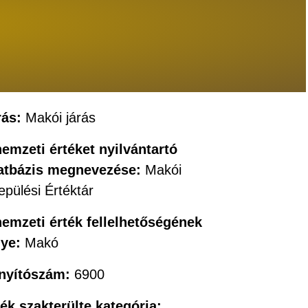
rás:
Makói járás
nemzeti értéket nyilvántartó
atbázis megnevezése:
Makói
epülési Értéktár
nemzeti érték fellelhetőségének
lye:
Makó
ányítószám:
6900
ték szakterülte kategória: