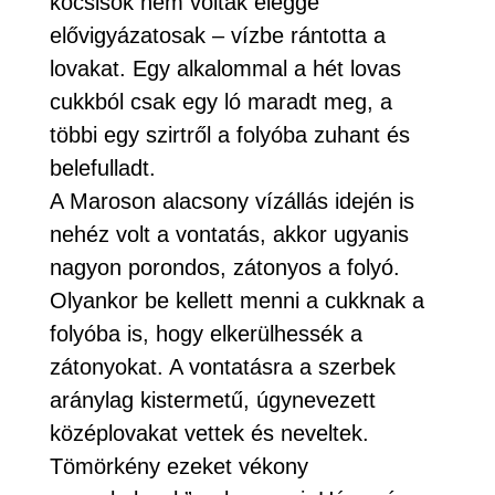
kocsisok nem voltak eléggé
elővigyázatosak – vízbe rántotta a
lovakat. Egy alkalommal a hét lovas
cukkból csak egy ló maradt meg, a
többi egy szirtről a folyóba zuhant és
belefulladt.
A Maroson alacsony vízállás idején is
nehéz volt a vontatás, akkor ugyanis
nagyon porondos, zátonyos a folyó.
Olyankor be kellett menni a cukknak a
folyóba is, hogy elkerülhessék a
zátonyokat. A vontatásra a szerbek
aránylag kistermetű, úgynevezett
középlovakat vettek és neveltek.
Tömörkény ezeket vékony