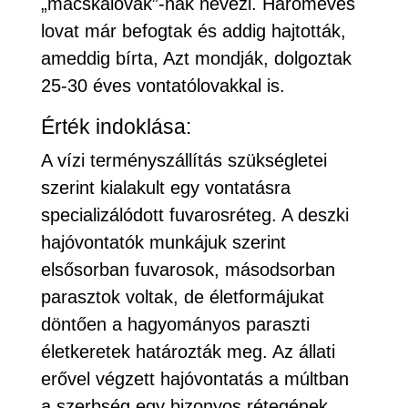
„macskalovak”-nak nevezi. Hároméves
lovat már befogtak és addig hajtották,
ameddig bírta, Azt mondják, dolgoztak
25-30 éves vontatólovakkal is.
Érték indoklása:
A vízi terményszállítás szükségletei
szerint kialakult egy vontatásra
specializálódott fuvarosréteg. A deszki
hajóvontatók munkájuk szerint
elsősorban fuvarosok, másodsorban
parasztok voltak, de életformájukat
döntően a hagyományos paraszti
életkeretek határozták meg. Az állati
erővel végzett hajóvontatás a múltban
a szerbség egy bizonyos rétegének