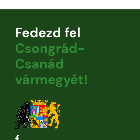
Fedezd fel
Csongrád-
Csanád
vármegyét!