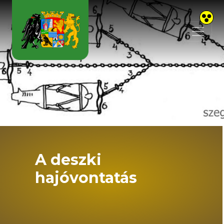
Skip to main content
A deszki
hajóvontatás