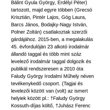
Bálint Gyula György, Erdélyi Péter)
tartozott, majd egyre többen (Grecsó
Krisztián, Pintér Lajos, Góg Laura,
Barcs János, Bodajky-Nagy István,
Polner Zoltán) csatlakoztak szerzői
gárdájához. 2015-ben, a megalakulás
45. évfordulóján 23 alkotó irodalmár
állandó taggal és több mint száz
levelező irodalmár taggal dolgozik és
publikál rendszeresen a 2010 óta
Faludy György Irodalmi Műhely néven
tevékenykedő csoport. (Tagjai és
levelezői között van (volt) az ismert
helyiek között pl.: †Faludy György
Kossuth-díjas költő, †Juhász Ferenc