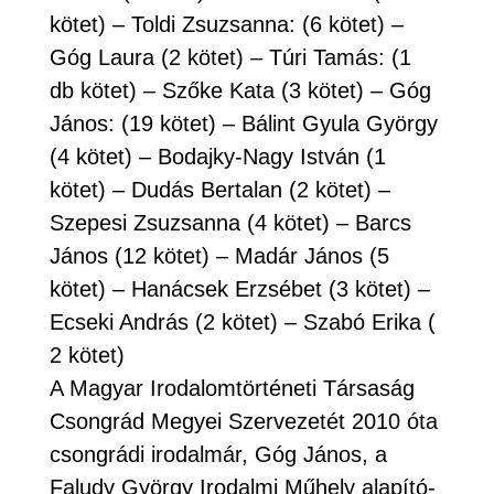
kötet) – Toldi Zsuzsanna: (6 kötet) –
Góg Laura (2 kötet) – Túri Tamás: (1
db kötet) – Szőke Kata (3 kötet) – Góg
János: (19 kötet) – Bálint Gyula György
(4 kötet) – Bodajky-Nagy István (1
kötet) – Dudás Bertalan (2 kötet) –
Szepesi Zsuzsanna (4 kötet) – Barcs
János (12 kötet) – Madár János (5
kötet) – Hanácsek Erzsébet (3 kötet) –
Ecseki András (2 kötet) – Szabó Erika (
2 kötet)
A Magyar Irodalomtörténeti Társaság
Csongrád Megyei Szervezetét 2010 óta
csongrádi irodalmár, Góg János, a
Faludy György Irodalmi Műhely alapító-