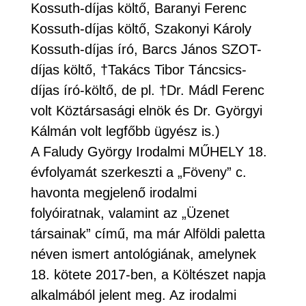
Kossuth-díjas költő, Baranyi Ferenc
Kossuth-díjas költő, Szakonyi Károly
Kossuth-díjas író, Barcs János SZOT-
díjas költő, †Takács Tibor Táncsics-
díjas író-költő, de pl. †Dr. Mádl Ferenc
volt Köztársasági elnök és Dr. Györgyi
Kálmán volt legfőbb ügyész is.)
A Faludy György Irodalmi MŰHELY 18.
évfolyamát szerkeszti a „Föveny” c.
havonta megjelenő irodalmi
folyóiratnak, valamint az „Üzenet
társainak” című, ma már Alföldi paletta
néven ismert antológiának, amelynek
18. kötete 2017-ben, a Költészet napja
alkalmából jelent meg. Az irodalmi