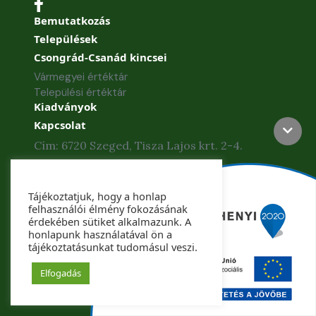
Bemutatkozás
Települések
Csongrád-Csanád kincsei
Vármegyei értéktár
Települési értéktár
Kiadványok
Kapcsolat
Cím: 6720 Szeged, Tisza Lajos krt. 2-4.
Telefon: +36 62 886-840
Tájékoztatjuk, hogy a honlap
Telefax: +36 62 425-435
felhasználói élmény fokozásának
érdekében sütiket alkalmazunk. A
honlapunk használatával ön a
tájékoztatásunkat tudomásul veszi.
Copyright © 2022. Csongrád-Csanád Vármegye
Önkormányzata. Minden jog fenntartva.
Elfogadás
Készítette: Csongrád-Csanád Megyei Önkormányzat