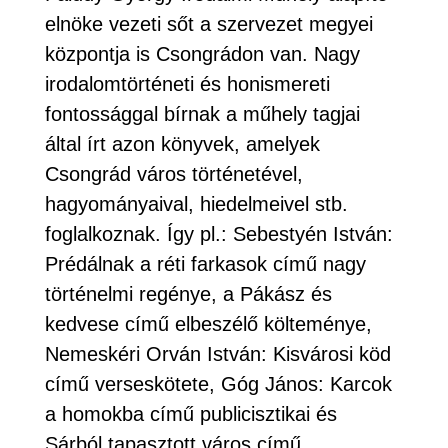
elnöke vezeti sőt a szervezet megyei
központja is Csongrádon van. Nagy
irodalomtörténeti és honismereti
fontossággal bírnak a műhely tagjai
által írt azon könyvek, amelyek
Csongrád város történetével,
hagyományaival, hiedelmeivel stb.
foglalkoznak. Így pl.: Sebestyén István:
Prédálnak a réti farkasok című nagy
történelmi regénye, a Pákász és
kedvese című elbeszélő költeménye,
Nemeskéri Orván István: Kisvárosi köd
című verseskötete, Góg János: Karcok
a homokba című publicisztikai és
Sárból tapasztott város című