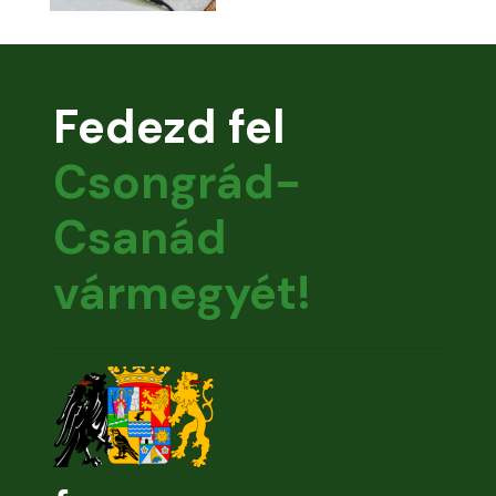
Fedezd fel
Csongrád-
Csanád
vármegyét!