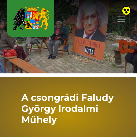
Skip to main content
A csongrádi Faludy
György Irodalmi
Műhely