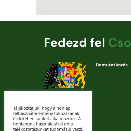
Fedezd fel
Cso
Bemutatkozás
Tájékoztatjuk, hogy a honlap
felhasználói élmény fokozásának
érdekében sütiket alkalmazunk. A
honlapunk használatával ön a
tájékoztatásunkat tudomásul veszi.