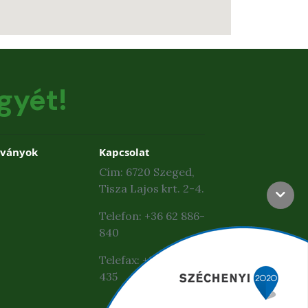
gyét!
dványok
Kapcsolat
Cím: 6720 Szeged,
Tisza Lajos krt. 2-4.
Telefon: +36 62 886-
840
Telefax: +36 62 425-
435