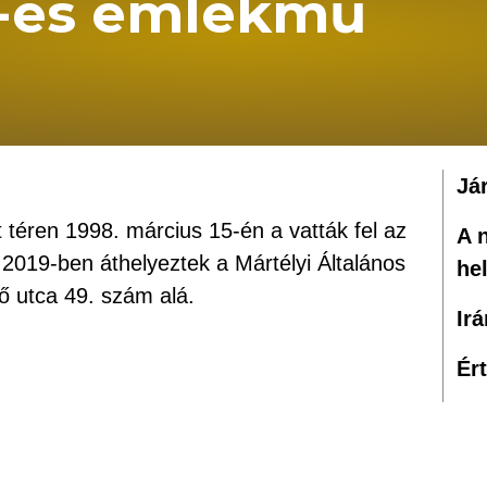
-es emlékmű
Já
lt téren 1998. március 15-én a vatták fel az
A 
019-ben áthelyeztek a Mártélyi Általános
he
ő utca 49. szám alá.
Ir
Ér