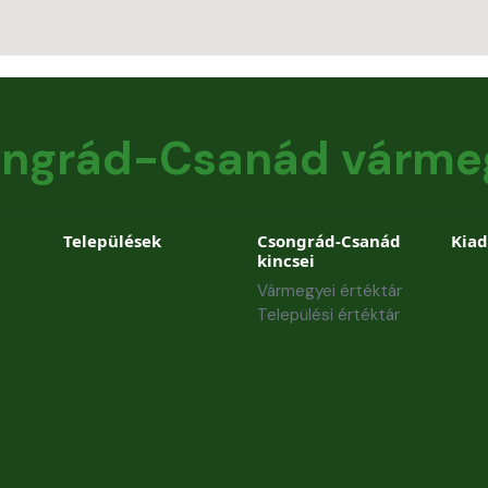
ngrád-Csanád várme
Települések
Csongrád-Csanád
Kia
kincsei
Vármegyei értéktár
Települési értéktár