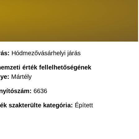
rás:
Hódmezővásárhelyi járás
nemzeti érték fellelhetőségének
lye:
Mártély
ányítószám:
6636
ték szakterülte kategória:
Épített