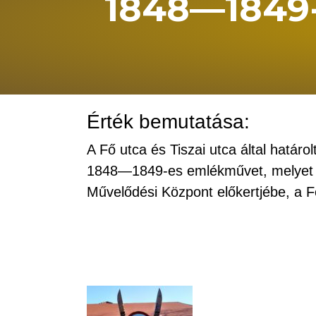
1848—1849
Érték bemutatása:
A Fő utca és Tiszai utca által határo
1848—1849-es emlékművet, melyet 2
Művelődési Központ előkertjébe, a F