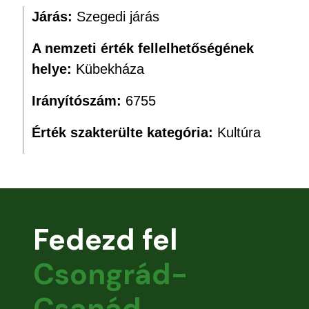
Járás:
Szegedi járás
A nemzeti érték fellelhetőségének
helye:
Kübekháza
Irányítószám:
6755
Érték szakterülte kategória:
Kultúra
Fedezd fel
Csongrád-
Csanád