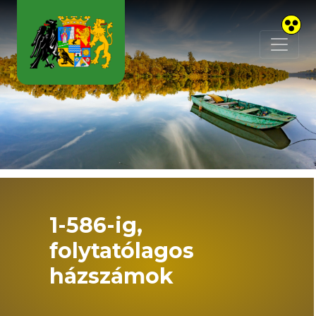
Skip to main content
1-586-ig,
folytatólagos
házszámok