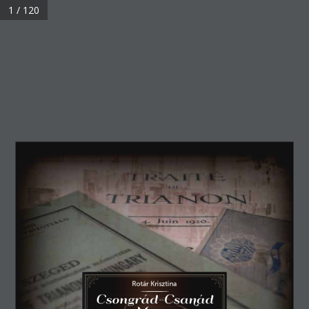
Skip to main content
1 / 120
Fedezd fel
Csongrád-
Csanád
vármegyét!
Rotár Krisztina