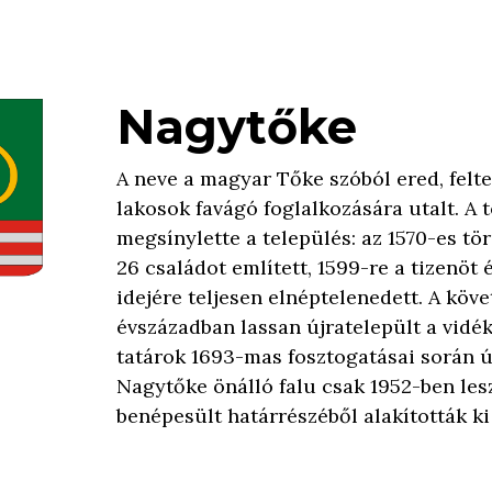
Nagytőke
A neve a magyar Tőke szóból ered, felt
lakosok favágó foglalkozására utalt. A 
megsínylette a település: az 1570-es tö
26 családot említett, 1599-re a tizenöt
idejére teljesen elnéptelenedett. A köv
évszázadban lassan újratelepült a vidék
tatárok 1693-mas fosztogatásai során új
Nagytőke önálló falu csak 1952-ben lesz
benépesült határrészéből alakították ki a