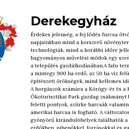
Derekegyház
Érdekes jelenség, a fej lődés furcsa ötv
napjainkban mind a korszerű növényte
technológiák, mind a korábbi időre jel
hagyományos művelési módok egy szerr
a település gazdálkodásában.A falu term
a mintegy 900 ha erdő, az 50 ha víz felü
építészeti örökségek, mind kellemes idő
A horgászok számára a Kórógy-ér és a 
Ökoturisztikai Park gazdag zsákmányt b
feletti pontyok, szürke harcsák valamin
amerikai harcsa is fogható. A változatos
gyönyörű kirándulóhelyek találhatók a
erdőkben, pihenőkkel, forrásokkal és g