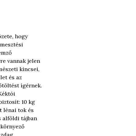
özete, hogy
rmesztési
lemző
e vannak jelen
észeti kincsei,
let és az
töltést ígérnek.
Kéktói
iztosít: 10 kg
t lénai tok és
 alföldi tájban
 környező
azdag