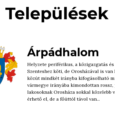
Települések
Árpádhalom
Helyzete periférikus, a közigazgatás é
Szenteshez köti, de Orosházával is van 
közút mindkét irányba kifogásolható m
vármegye irányába kimondottan rossz, 
lakosoknak Orosháza sokkal közelebb 
érhető el, de a főúttól távol van...