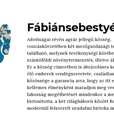
Fábiánsebesty
Adottságai révén agrár jellegű község,
vonzáskörzetében két mezőgazdasági 
található, melynek tevékenységi körébe
szántóföldi növénytermesztés, illetve á
Ez a község címerében is ábrázolásra ke
élő emberek vendégszeretete, családia
közössége a garancia arra, hogy az itt e
kellemes élményként maradjon meg ve
lakosság megélhetését mindenkor a m
biztosította, a két világháború között R
modernül felszerelt uradalmi birtoka mű