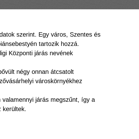
datok szerint. Egy város, Szentes és
ánsebestyén tartozik hozzá.
igi Központi járás nevének
vült négy onnan átcsatolt
ezővásárhelyi városkörnyékhez
én valamennyi járás megszűnt, így a
 kerültek.