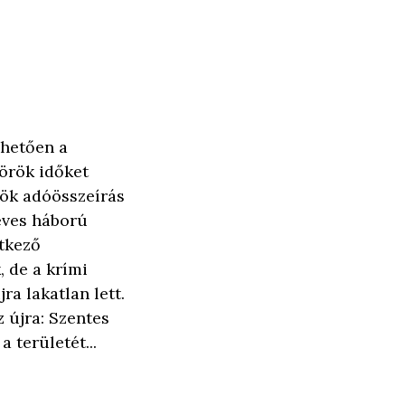
ehetően a
török időket
rök adóösszeírás
 éves háború
etkező
, de a krími
ra lakatlan lett.
 újra: Szentes
 területét...