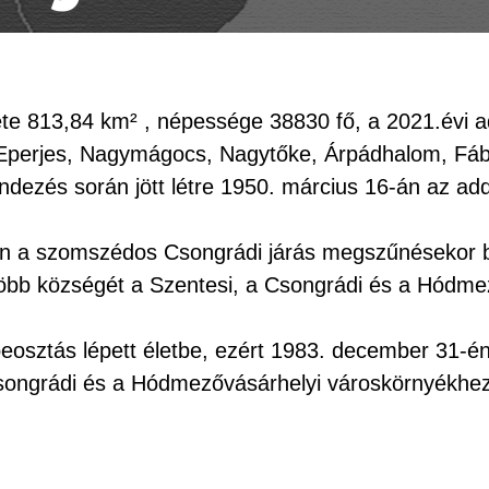
te 813,84 km² , népessége 38830 fő, a 2021.évi a
Eperjes, Nagymágocs, Nagytőke, Árpádhalom, Fábi
dezés során jött létre 1950. március 16-án az add
n a szomszédos Csongrádi járás megszűnésekor bő
több községét a Szentesi, a Csongrádi és a Hódm
 beosztás lépett életbe, ezért 1983. december 31-
Csongrádi és a Hódmezővásárhelyi városkörnyékhez