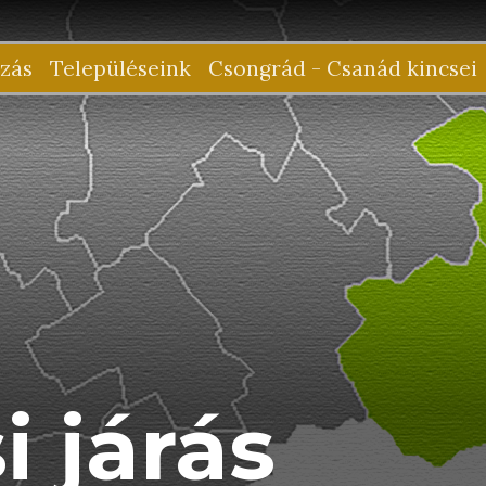
zás
Településeink
Csongrád - Csanád kincsei
i járás