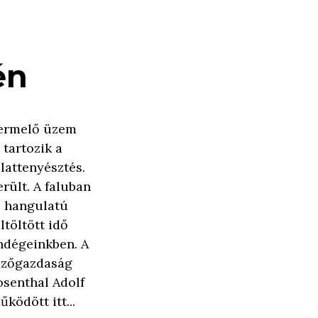
én
termelő üzem
 tartozik a
llattenyésztés.
rült. A faluban
s hangulatú
ltöltött idő
ndégeinkben. A
ezőgazdaság
osenthal Adolf
ködött itt...