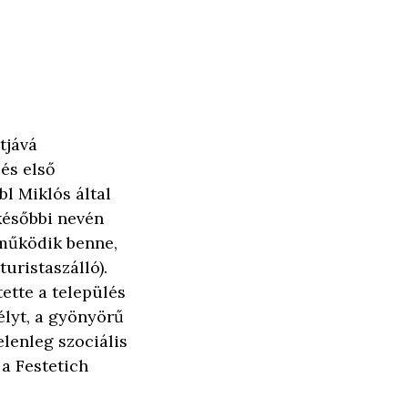
tjává
lés első
bl Miklós által
 későbbi nevén
működik benne,
uristaszálló).
tette a település
élyt, a gyönyörű
elenleg szociális
 a Festetich