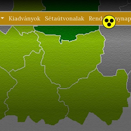
Kiadványok
Sétaútvonalak
Rendezvénynap