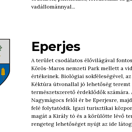
vadállománnyal...
Eperjes
A terület csodálatos élővilágával fontos
Körös-Maros nemzeti Park mellett a vi
értékeinek. Biológiai sokféleségével, az
Kéktúra útvonallal jó lehetőség teremt
természetszerető érdeklődők számára. 
Nagymágocs felől ér be Eperjesre, maj
felé folytatódik. Igazi turisztikai közpo
magát a Király tó és a körülötte lévő te
rengeteg lehetőséget nyújt az ide látog