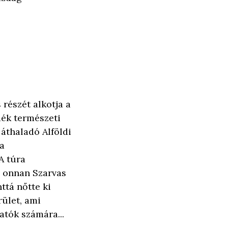
 részét alkotja a
dék természeti
 áthaladó Alföldi
 a
A túra
d onnan Szarvas
nttá nőtte ki
rület, ami
atók számára...