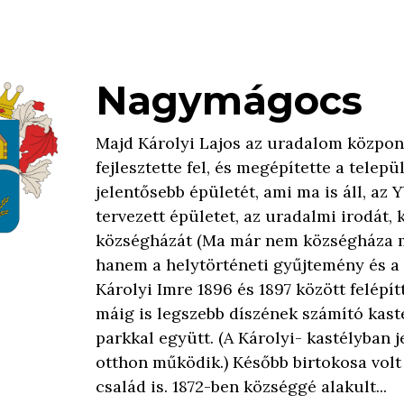
Nagymágocs
Majd Károlyi Lajos az uradalom közpon
fejlesztette fel, és megépítette a telepü
jelentősebb épületét, ami ma is áll, az Y
tervezett épületet, az uradalmi irodát,
községházát (Ma már nem községháza 
hanem a helytörténeti gyűjtemény és a t
Károlyi Imre 1896 és 1897 között felépít
máig is legszebb díszének számító kast
parkkal együtt. (A Károlyi- kastélyban j
otthon működik.) Később birtokosa volt
család is. 1872-ben községgé alakult...