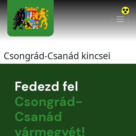
Skip to main content
Csongrád-Csanád kincsei
Fedezd fel
Csongrád-
Csanád
vármegyét!