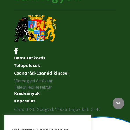
Bemutatkozás
Települések
Csongrád-Csanád kincsei
Vármegyei értéktár
Települési értéktár
Kiadványok
Kapcsolat
Cím: 6720 Szeged, Tisza Lajos krt. 2-4.
Telefon: +36 62 886-840